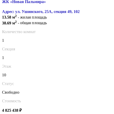
ЖК «Новая Пальмира»
Адрес: ул. Ушинского, 25А, секция 49, 102
2
13.58 м
- жилая площадь
2
38.69 м
- общая площадь
Количество комнат
1
Секция
1
Этаж
10
Статус
Свободно
Стоимость
4 825 438 ₽