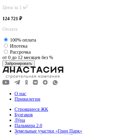
2
Цена за 1 м
124 721 ₽
Оплата
100% оплата
Ипотека
Рассрочка
от 0 до 12 месяцев без %
Забронировать
О нас
Привилегии
Строящиеся ЖК
Булгаков
Лýна
Пальмира 2.0
Земельные участки «Грин Парк»